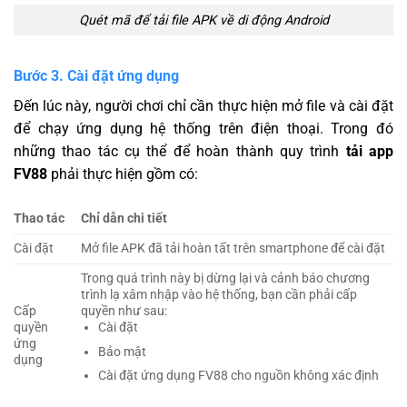
Quét mã để tải file APK về di động Android
Bước 3. Cài đặt ứng dụng
Đến lúc này, người chơi chỉ cần thực hiện mở file và cài đặt
để chạy ứng dụng hệ thống trên điện thoại. Trong đó
những thao tác cụ thể để hoàn thành quy trình
tải app
FV88
phải thực hiện gồm có:
Thao tác
Chỉ dẫn chi tiết
Cài đặt
Mở file APK đã tải hoàn tất trên smartphone để cài đặt
Trong quá trình này bị dừng lại và cảnh báo chương
trình lạ xâm nhập vào hệ thống, bạn cần phải cấp
Cấp
quyền như sau:
quyền
Cài đặt
ứng
Bảo mật
dụng
Cài đặt ứng dụng FV88 cho nguồn không xác định