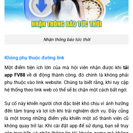
Nhận thông báo tức thời
Không phụ thuộc đường link
Một điểm tiện ích lớn của mà hội viên nhận được khi
tải
app FV88
về di động thành công, đó chính là không phải
phụ thuộc vào link website. Chúng ta biết rằng, khi ruy cập
hệ thống theo link web có thể sẽ bị chặn một cách bất ngờ.
Sự cố này khiến người chơi đặc biệt khó chịu vì ảnh hưởng
đến tâm trạng và lợi ích khi trải nghiệm dịch vụ. Đây cũng
là một trong những điểm yếu khiến một số thành viên cũ
không quay trở lại. Khi cài đặt app để sử dụng, bạn sẽ truy