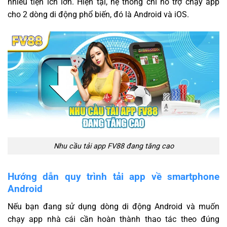
nhiều tiện ích lớn. Hiện tại, hệ thống chỉ hỗ trợ chạy app
cho 2 dòng di động phổ biến, đó là Android và iOS.
Nhu cầu tải app FV88 đang tăng cao
Hướng dẫn quy trình tải app về smartphone
Android
Nếu bạn đang sử dụng dòng di động Android và muốn
chạy app nhà cái cần hoàn thành thao tác theo đúng