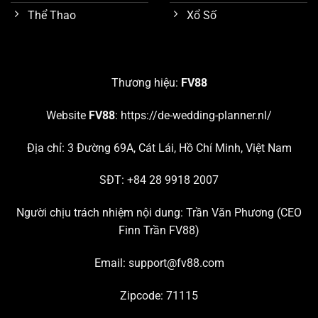
Thể Thao
Xổ Số
Thương hiệu:
FV88
Website
FV88
:
https://de-wedding-planner.nl/
Địa chỉ: 3 Đường 69A, Cát Lái, Hồ Chí Minh, Việt Nam
SĐT: +84 28 9918 2007
Người chịu trách nhiệm nội dung: Trần Văn Phương (
CEO
Finn Trần FV88
)
Email:
support@fv88.com
Zipcode: 71115