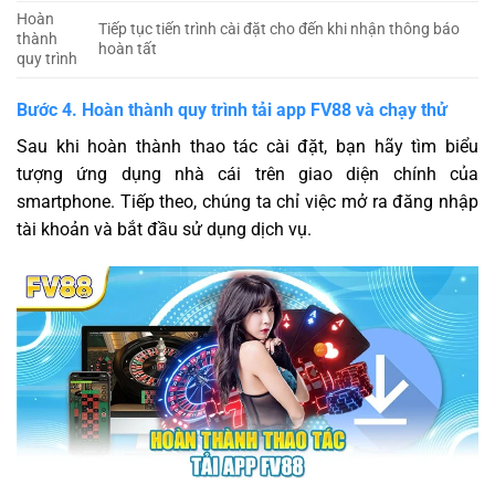
Hoàn
Tiếp tục tiến trình cài đặt cho đến khi nhận thông báo
thành
hoàn tất
quy trình
Bước 4. Hoàn thành quy trình tải app FV88 và chạy thử
Sau khi hoàn thành thao tác cài đặt, bạn hãy tìm biểu
tượng ứng dụng nhà cái trên giao diện chính của
smartphone. Tiếp theo, chúng ta chỉ việc mở ra đăng nhập
tài khoản và bắt đầu sử dụng dịch vụ.