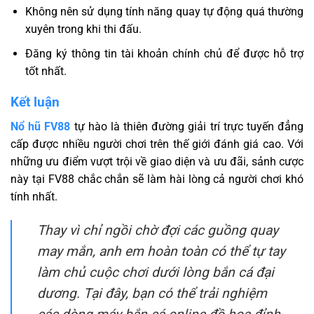
Không nên sử dụng tính năng quay tự động quá thường
xuyên trong khi thi đấu.
Đăng ký thông tin tài khoản chính chủ để được hỗ trợ
tốt nhất.
Kết luận
Nổ hũ FV88
tự hào là thiên đường giải trí trực tuyến đẳng
cấp được nhiều người chơi trên thế giới đánh giá cao. Với
những ưu điểm vượt trội về giao diện và ưu đãi, sảnh cược
này tại FV88 chắc chắn sẽ làm hài lòng cả người chơi khó
tính nhất.
Thay vì chỉ ngồi chờ đợi các guồng quay
may mắn, anh em hoàn toàn có thể tự tay
làm chủ cuộc chơi dưới lòng bắn cá đại
dương. Tại đây, bạn có thể trải nghiệm