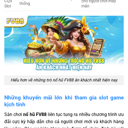
CQ9
cho người chơi may
thống
Slot
mắn
Hiểu hơn về những trò nổ hũ FV88 ăn khách nhất hiện nay
Những khuyến mãi lớn khi tham gia slot game
kịch tính
Sân chơi
nổ hũ FV88
liên tục tung ra nhiều chương trình ưu
đãi cực kỳ hấp dẫn cho cả người chơi mới và khách hàng