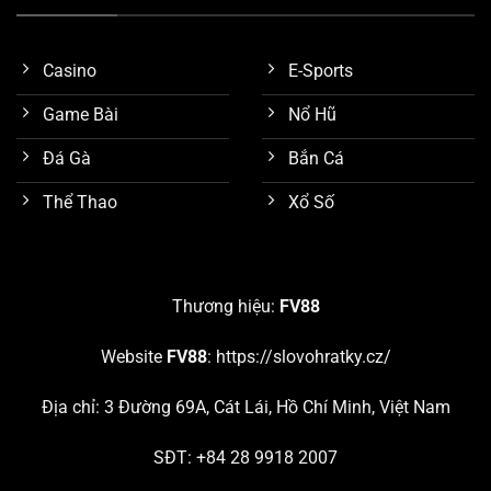
Casino
E-Sports
Game Bài
Nổ Hũ
Đá Gà
Bắn Cá
Thể Thao
Xổ Số
Thương hiệu:
FV88
Website
FV88
:
https://slovohratky.cz/
Địa chỉ: 3 Đường 69A, Cát Lái, Hồ Chí Minh, Việt Nam
SĐT: +84 28 9918 2007