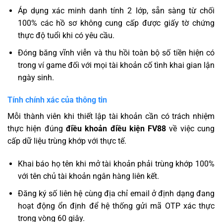
Áp dụng xác minh danh tính 2 lớp, sẵn sàng từ chối
100% các hồ sơ không cung cấp được giấy tờ chứng
thực độ tuổi khi có yêu cầu.
Đóng băng vĩnh viễn và thu hồi toàn bộ số tiền hiện có
trong ví game đối với mọi tài khoản cố tình khai gian lận
ngày sinh.
Tính chính xác của thông tin
Mỗi thành viên khi thiết lập tài khoản cần có trách nhiệm
thực hiện đúng
điều khoản điều kiện FV88
về việc cung
cấp dữ liệu trùng khớp với thực tế.
Khai báo họ tên khi mở tài khoản phải trùng khớp 100%
với tên chủ tài khoản ngân hàng liên kết.
Đăng ký số liên hệ cùng địa chỉ email ở định dạng đang
hoạt động ổn định để hệ thống gửi mã OTP xác thực
trong vòng 60 giây.