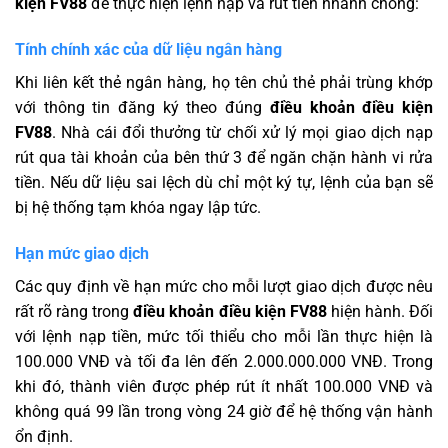
kiện FV88
để thực hiện lệnh nạp và rút tiền nhanh chóng:
Tính chính xác của dữ liệu ngân hàng
Khi liên kết thẻ ngân hàng, họ tên chủ thẻ phải trùng khớp
với thông tin đăng ký theo đúng
điều khoản điều kiện
FV88
. Nhà cái đổi thưởng từ chối xử lý mọi giao dịch nạp
rút qua tài khoản của bên thứ 3 để ngăn chặn hành vi rửa
tiền. Nếu dữ liệu sai lệch dù chỉ một ký tự, lệnh của bạn sẽ
bị hệ thống tạm khóa ngay lập tức.
Hạn mức giao dịch
Các quy định về hạn mức cho mỗi lượt giao dịch được nêu
rất rõ ràng trong
điều khoản điều kiện FV88
hiện hành. Đối
với lệnh nạp tiền, mức tối thiểu cho mỗi lần thực hiện là
100.000 VNĐ và tối đa lên đến 2.000.000.000 VNĐ. Trong
khi đó, thành viên được phép rút ít nhất 100.000 VNĐ và
không quá 99 lần trong vòng 24 giờ để hệ thống vận hành
ổn định.