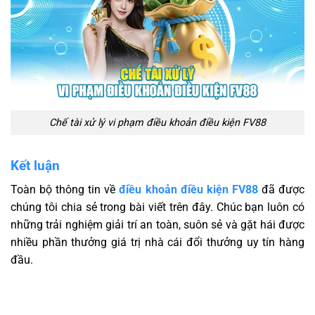
Chế tài xử lý vi phạm điều khoản điều kiện FV88
Kết luận
Toàn bộ thông tin về
điều khoản điều kiện FV88
đã được
chúng tôi chia sẻ trong bài viết trên đây. Chúc bạn luôn có
những trải nghiệm giải trí an toàn, suôn sẻ và gặt hái được
nhiều phần thưởng giá trị nhà cái đổi thưởng uy tín hàng
đầu.