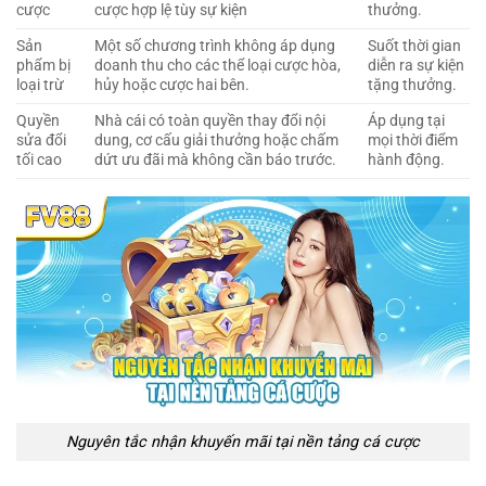
cược
cược hợp lệ tùy sự kiện
thưởng.
Sản
Một số chương trình không áp dụng
Suốt thời gian
phẩm bị
doanh thu cho các thể loại cược hòa,
diễn ra sự kiện
loại trừ
hủy hoặc cược hai bên.
tặng thưởng.
Quyền
Nhà cái có toàn quyền thay đổi nội
Áp dụng tại
sửa đổi
dung, cơ cấu giải thưởng hoặc chấm
mọi thời điểm
tối cao
dứt ưu đãi mà không cần báo trước.
hành động.
Nguyên tắc nhận khuyến mãi tại nền tảng cá cược