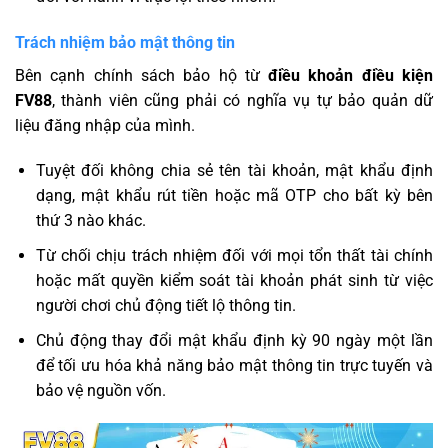
Trách nhiệm bảo mật thông tin
Bên cạnh chính sách bảo hộ từ
điều khoản điều kiện
FV88
, thành viên cũng phải có nghĩa vụ tự bảo quản dữ
liệu đăng nhập của mình.
Tuyệt đối không chia sẻ tên tài khoản, mật khẩu định
dạng, mật khẩu rút tiền hoặc mã OTP cho bất kỳ bên
thứ 3 nào khác.
Từ chối chịu trách nhiệm đối với mọi tổn thất tài chính
hoặc mất quyền kiểm soát tài khoản phát sinh từ việc
người chơi chủ động tiết lộ thông tin.
Chủ động thay đổi mật khẩu định kỳ 90 ngày một lần
để tối ưu hóa khả năng bảo mật thông tin trực tuyến và
bảo vệ nguồn vốn.