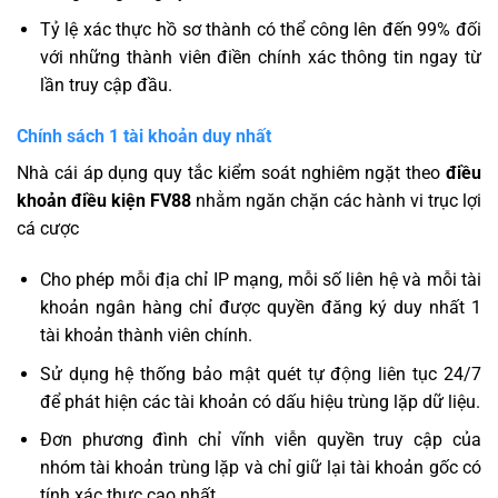
Tỷ lệ xác thực hồ sơ thành có thể công lên đến 99% đối
với những thành viên điền chính xác thông tin ngay từ
lần truy cập đầu.
Chính sách 1 tài khoản duy nhất
Nhà cái áp dụng quy tắc kiểm soát nghiêm ngặt theo
điều
khoản điều kiện FV88
nhằm ngăn chặn các hành vi trục lợi
cá cược
Cho phép mỗi địa chỉ IP mạng, mỗi số liên hệ và mỗi tài
khoản ngân hàng chỉ được quyền đăng ký duy nhất 1
tài khoản thành viên chính.
Sử dụng hệ thống bảo mật quét tự động liên tục 24/7
để phát hiện các tài khoản có dấu hiệu trùng lặp dữ liệu.
Đơn phương đình chỉ vĩnh viễn quyền truy cập của
nhóm tài khoản trùng lặp và chỉ giữ lại tài khoản gốc có
tính xác thực cao nhất.