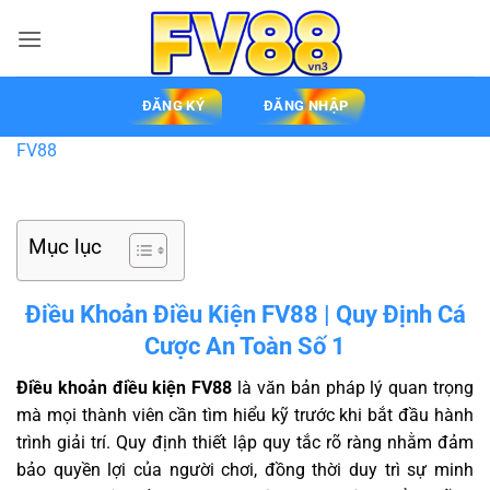
ĐĂNG KÝ
ĐĂNG NHẬP
FV88
Mục lục
Điều Khoản Điều Kiện FV88 | Quy Định Cá
Cược An Toàn Số 1
Điều khoản điều kiện FV88
là văn bản pháp lý quan trọng
mà mọi thành viên cần tìm hiểu kỹ trước khi bắt đầu hành
trình giải trí. Quy định thiết lập quy tắc rõ ràng nhằm đảm
bảo quyền lợi của người chơi, đồng thời duy trì sự minh