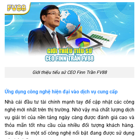
Giới thiệu tiểu sử CEO Finn Trần FV88
Ứng dụng công nghệ hiện đại vào dịch vụ cung cấp
Nhà cái đầu tư tài chính mạnh tay để cập nhật các công
nghệ mới nhất trên thị trường. Nhờ vậy mà chất lượng dịch
vụ giải trí của nền tảng ngày càng được đánh giá cao và
thỏa mãn tốt nhu cầu của nhiều đối tượng khách hàng.
Sau đây là một số công nghệ nổi bật đang được sử dụng