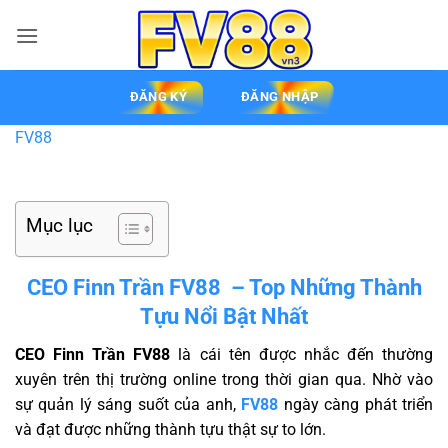
ĐĂNG KÝ
ĐĂNG NHẬP
FV88
Mục lục
CEO Finn Trần FV88 – Top Những Thành
Tựu Nổi Bật Nhất
CEO Finn Trần FV88
là cái tên được nhắc đến thường
xuyên trên thị trường online trong thời gian qua. Nhờ vào
sự quản lý sáng suốt của anh,
FV88
ngày càng phát triển
và đạt được những thành tựu thật sự to lớn.