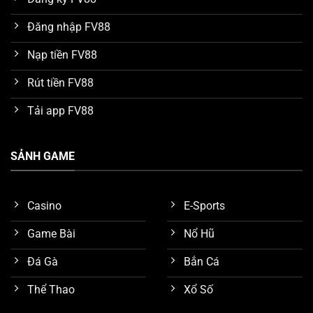
Đăng nhập FV88
Nạp tiền FV88
Rút tiền FV88
Tải app FV88
SẢNH GAME
Casino
E-Sports
Game Bài
Nổ Hũ
Đá Gà
Bắn Cá
Thể Thao
Xổ Số