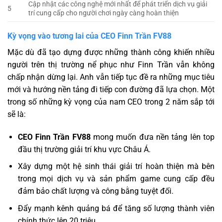
Cập nhật các công nghệ mới nhất để phát triển dịch vụ giải
5
trí cung cấp cho người chơi ngày càng hoàn thiện
Kỳ vọng vào tương lai của CEO Finn Trần FV88
Mặc dù đã tạo dựng được những thành công khiến nhiều
người trên thị trường nể phục như Finn Trần vẫn không
chấp nhận dừng lại. Anh vẫn tiếp tục đề ra những mục tiêu
mới và hướng nền tảng đi tiếp con đường đã lựa chọn. Một
trong số những kỳ vọng của nam CEO trong 2 năm sắp tới
sẽ là:
CEO Finn Trần FV88
mong muốn đưa nền tảng lên top
đầu thị trường giải trí khu vực Châu Á.
Xây dựng một hệ sinh thái giải trí hoàn thiện mà bên
trong mọi dịch vụ và sản phẩm game cung cấp đều
đảm bảo chất lượng và công bằng tuyệt đối.
Đẩy mạnh kênh quảng bá để tăng số lượng thành viên
chính thức lên 20 triệu.