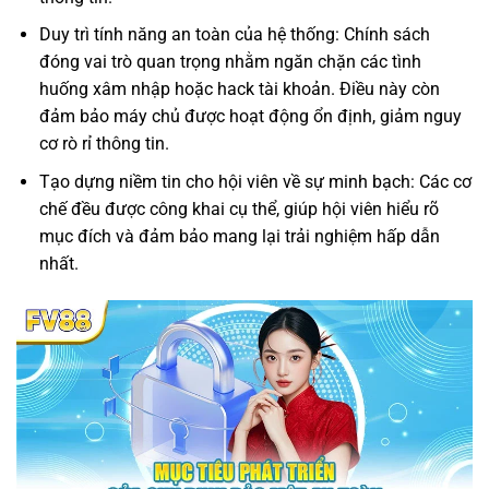
Duy trì tính năng an toàn của hệ thống: Chính sách
đóng vai trò quan trọng nhằm ngăn chặn các tình
huống xâm nhập hoặc hack tài khoản. Điều này còn
đảm bảo máy chủ được hoạt động ổn định, giảm nguy
cơ rò rỉ thông tin.
Tạo dựng niềm tin cho hội viên về sự minh bạch: Các cơ
chế đều được công khai cụ thể, giúp hội viên hiểu rõ
mục đích và đảm bảo mang lại trải nghiệm hấp dẫn
nhất.