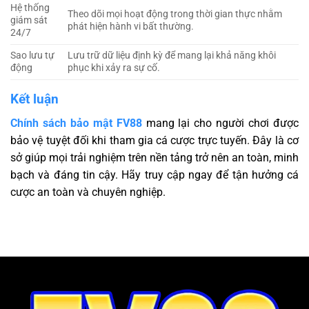
Hệ thống
Theo dõi mọi hoạt động trong thời gian thực nhằm
giám sát
phát hiện hành vi bất thường.
24/7
Sao lưu tự
Lưu trữ dữ liệu định kỳ để mang lại khả năng khôi
động
phục khi xảy ra sự cố.
Kết luận
Chính sách bảo mật FV88
mang lại cho người chơi được
bảo vệ tuyệt đối khi tham gia cá cược trực tuyến. Đây là cơ
sở giúp mọi trải nghiệm trên nền tảng trở nên an toàn, minh
bạch và đáng tin cậy. Hãy truy cập ngay để tận hưởng cá
cược an toàn và chuyên nghiệp.