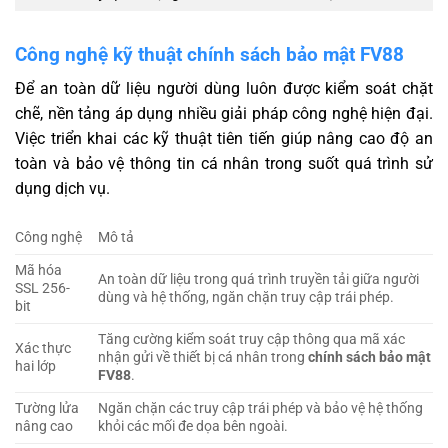
Công nghệ kỹ thuật chính sách bảo mật FV88
Để an toàn dữ liệu người dùng luôn được kiểm soát chặt
chẽ, nền tảng áp dụng nhiều giải pháp công nghệ hiện đại.
Việc triển khai các kỹ thuật tiên tiến giúp nâng cao độ an
toàn và bảo vệ thông tin cá nhân trong suốt quá trình sử
dụng dịch vụ.
Công nghệ
Mô tả
Mã hóa
An toàn dữ liệu trong quá trình truyền tải giữa người
SSL 256-
dùng và hệ thống, ngăn chặn truy cập trái phép.
bit
Tăng cường kiểm soát truy cập thông qua mã xác
Xác thực
nhận gửi về thiết bị cá nhân trong
chính sách bảo mật
hai lớp
FV88
.
Tường lửa
Ngăn chặn các truy cập trái phép và bảo vệ hệ thống
nâng cao
khỏi các mối đe dọa bên ngoài.