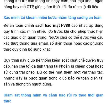
không lưu trữ các thông tin nhạy cảm như mật khẩu ngân
hàng hay mã OTP, giúp giảm thiểu tối đa rủi ro lộ dữ liệu.
Xác minh tài khoản nhiều bước nhằm tăng cường an toàn
Để an toàn
chính sách bảo mật FV88
cao nhất, áp dụng
quy trình xác minh nhiều lớp trước khi cho phép thực hiện
các giao dịch quan trọng. Người chơi có thể được yêu cầu
xác thực thông qua email, số điện thoại hoặc các phương
thức quy định bổ sung khác.
Quy trình này giúp hệ thống kiểm soát chặt chẽ quyền truy
cập, hạn chế tối đa tình trạng tài khoản bị chiếm đoạt hoặc
sử dụng trái phép. Dù có thể mất thêm một vài thao tác,
nhưng đây là bước quan trọng giúp bảo vệ toàn diện tài
sản và thông tin người dùng.
Giám sát thông minh và cảnh báo rủi ro theo thời gian
thực