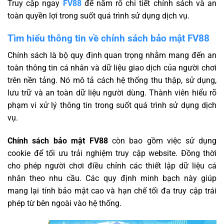
Truy cập ngay
FV88
để nắm rõ chi tiết chính sách và an
toàn quyền lợi trong suốt quá trình sử dụng dịch vụ.
Tìm hiểu thông tin về chính sách bảo mật FV88
Chính sách là bộ quy định quan trọng nhằm mang đến an
toàn thông tin cá nhân và dữ liệu giao dịch của người chơi
trên nền tảng. Nó mô tả cách hệ thống thu thập, sử dụng,
lưu trữ và an toàn dữ liệu người dùng. Thành viên hiểu rõ
phạm vi xử lý thông tin trong suốt quá trình sử dụng dịch
vụ.
Chính sách bảo mật FV88
còn bao gồm việc sử dụng
cookie để tối ưu trải nghiệm truy cập website. Đồng thời
cho phép người chơi điều chỉnh các thiết lập dữ liệu cá
nhân theo nhu cầu. Các quy định minh bạch này giúp
mang lại tính bảo mật cao và hạn chế tối đa truy cập trái
phép từ bên ngoài vào hệ thống.