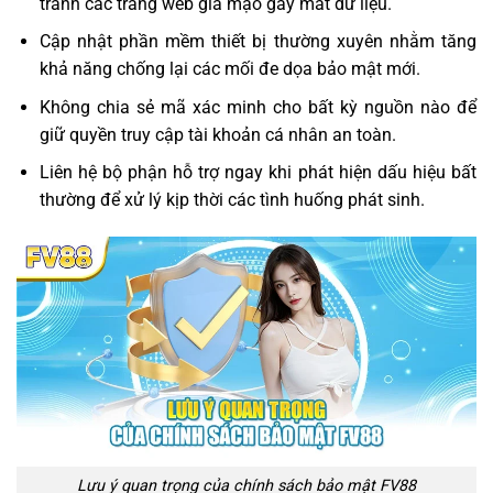
tránh các trang web giả mạo gây mất dữ liệu.
Cập nhật phần mềm thiết bị thường xuyên nhằm tăng
khả năng chống lại các mối đe dọa bảo mật mới.
Không chia sẻ mã xác minh cho bất kỳ nguồn nào để
giữ quyền truy cập tài khoản cá nhân an toàn.
Liên hệ bộ phận hỗ trợ ngay khi phát hiện dấu hiệu bất
thường để xử lý kịp thời các tình huống phát sinh.
Lưu ý quan trọng của chính sách bảo mật FV88