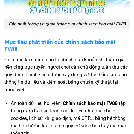
Cập nhật thông tin quan trong của chính sách bảo mật FV88
Mục tiêu phát triển của chính sách bảo mật
FV88
Để mang lại sự an toàn tối đa cho tài khoản khi tham gia
nền tảng trực tuyến, người chơi cần chủ động tuân thủ các
quy định. Chính sách được xây dựng với hệ thống an toàn
thông tin dữ liệu và kiểm soát bằng chuẩn kỹ thuật tại
trang web.
An toàn dữ liệu hội viên:
Chính sách bảo mật FV88
tập
trung đảm bảo an toàn các dữ liệu như: địa chỉ IP,
cookies, lịch sử khi giao dịch, mã OTP,… bằng hệ thống
mã hóa tường lửa, giảm nguy cơ sao chép hay giả mạo
thông tin.