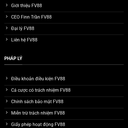
Giới thiệu FV88
CEO Finn Trần FV88
Đại lý FV88
Liên hệ FV88
PHÁP LÝ
Điều khoản điều kiện FV88
Cá cược có trách nhiệm FV88
Chính sách bảo mật FV88
Miễn trừ trách nhiệm FV88
Giấy phép hoạt động FV88