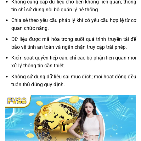
Không cung cấp dữ liệu cho bên không liên quan; thông
tin chỉ sử dụng nội bộ quản lý hệ thống.
Chia sẻ theo yêu cầu pháp lý khi có yêu cầu hợp lệ từ cơ
quan chức năng.
Dữ liệu được mã hóa trong suốt quá trình truyền tải để
bảo vệ tính an toàn và ngăn chặn truy cập trái phép.
Kiểm soát quyền tiếp cận, chỉ các bộ phận liên quan mới
xử lý thông tin cần thiết.
Không sử dụng dữ liệu sai mục đích; mọi hoạt động đều
tuân thủ đúng quy định.