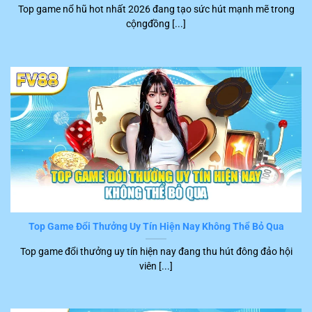
Top game nổ hũ hot nhất 2026 đang tạo sức hút mạnh mẽ trong
khách hàng đặc biệt hài lòng khi tham gia trên nền tảng
cộngđồng [...]
FV88
. Những tình trạng gây phiền hà và khó chịu cho
người chơi như là lệnh xử lý chậm, máy treo, giật hầu
như không xuất hiện.
Top Game Đổi Thưởng Uy Tín Hiện Nay Không Thể Bỏ Qua
Chơi game tốc độ nhanh
Top game đổi thưởng uy tín hiện nay đang thu hút đông đảo hội
viên [...]
Dịch vụ CSKH FV88 hoàn hảo
Khi sử dụng dịch vụ tại
FV88
, hội viên sẽ được hướng