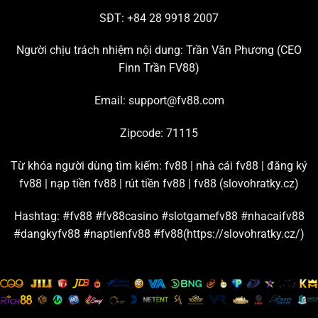
tham gia đông đảo nhất hiện nay.
SĐT: +84 28 9918 2007
Chơi live casino hấp dẫn với đường truyền mượt mà
Người chịu trách nhiệm nội dung: Trần Văn Phương (
CEO
Finn Trần FV88
)
Chuyên mục đang hợp tác với nhiều thương hiệu giải trí
lớn trên thị trường để tạo ra những
sảnh cược casino
uy
Email:
support@fv88.com
tín chất lượng, ví dụ như: AE Sexy, Playace, Dream
Gaming, WM, Big Gaming, Bbin, Gclub, Evolution,…
Zipcode: 71115
Từ những sân chơi casino
FV88
nổi tiếng này, bạn có
Từ khóa người dùng tìm kiếm: fv88 | nhà cái fv88 | đăng ký
thể thỏa sức khám phá hàng trăm trò chơi live hấp dẫn,
fv88 | nạp tiền fv88 | rút tiền fv88 |
fv88 (slovohratky.cz)
như là: Baccarat, Poker, Bầu cua, Roulette, Sicbo,… Nền
tảng cam kết đường truyền kết nối mạnh, đảm bảo tốc
Hashtag: #fv88 #fv88casino #slotgamefv88 #nhacaifv88
độ livestream game luôn sắc nét và mượt mà.
#dangkyfv88 #naptienfv88 #fv88(https://slovohratky.cz/)
Đặt cược thể thao cùng bảng kèo và tỷ lệ thưởng chi
tiết
Hội viên
FV88
được tận hưởng hơn 100 trận thi đấu thể
thao mỗi ngày khi tham gia sảnh game này. Tất cả đều