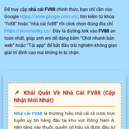
Để truy cập
nhà cái FV88
chính thức, bạn chỉ cần vào
Google
https://www.google.com.vn/
, tìm kiếm từ khóa
“fv88” hoặc “nhà cái fv88” rồi click chọn đúng địa chỉ
https://slovohratky.cz/
. Đây là đường link vào
FV88
an
toàn nhất, giúp anh em dễ dàng bấm “Chơi nhanh bản
web” hoặc “Tải app” để bắt đầu trải nghiệm không gian
giải trí đỉnh cao mà không lo bị chặn.
📌 Khái Quát Về Nhà Cái FV88 (Cập
Nhật Mới Nhất)
Nhà cái FV88
là thương hiệu nhà cái cá cược trực
tuyến uy tín hàng đầu tại khu vực Đông Nam Á.
Nền tảng này thuộc quyền sở hữu và được đầu tư