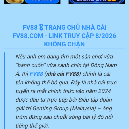
FV88 🎖️ TRANG CHỦ NHÀ CÁI
FV88.COM - LINK TRUY CẬP 8/2026
KHÔNG CHẶN
Nếu anh em đang tìm một sân chơi vừa
“bánh cuốn” vừa xanh chín tại Đông Nam
Á, thì
FV88
(
nhà cái FV88
) chính là cái
tên không thể bỏ qua. Đây là nhà cái trực
tuyến ra mắt chính thức vào năm 2024
được đầu tư trực tiếp bởi Siêu tập đoàn
giải trí Genting Group (Malaysia) – ông
trùm đứng sau chuỗi sòng bài tỷ đô nổi
tiếng thế giới.