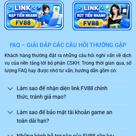
nghiệp, hỗ trợ giải quyết sự cố 24/7 qua Live
Chat và Telegram.
Chinh phục thách thức
Một điểm hấp dẫn của
FV88
khiến người chơi không thể
FAQ – GIẢI ĐÁP CÁC CÂU HỎI THƯỜNG GẶP
bỏ qua chính là kho game thiết kế hấp dẫn. Khách hàng
Khách hàng thường đặt ra những câu hỏi nghi vấn về dịch
sau khi truy cập sẽ được trải nghiệm những trò chơi mới
vụ của nền tảng tới bộ phận CSKH. Trong thời gian qua, số
nhất và phù hợp với sở thích.
lượng FAQ hay được nhờ tư vấn, hướng dẫn gồm có:
Bạn sẽ như được sống cùng nhân vật trong game và
thực hiện đặt cược thành công để thuận lợi nhận về
Làm sao để nhận diện link FV88 chính
mức thưởng hấp dẫn. Ngoài ra, nhiều trận đấu gay cấn,
thức, tránh giả mạo?
hấp dẫn như đá gà, thể thao,…cùng được nhà cái
FV88
hỗ trợ đem lại kích thích cao trong quá trình tham gia.
Làm sao để bảo mật tài khoản game an
toàn dài hạn?
Những kênh hỗ trợ nào của FV88 cần lưu