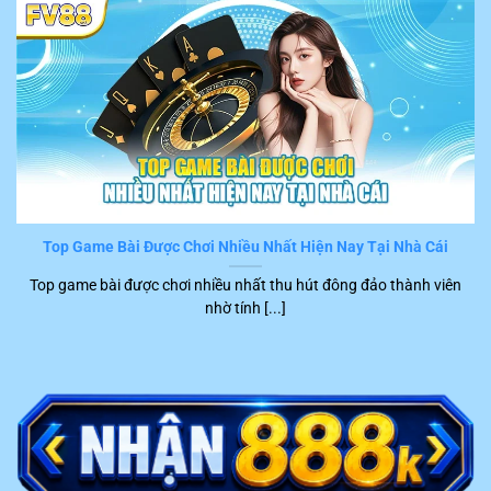
dẫn chi tiết từng bước và có thể hoàn thành một cách
nhanh chóng. Tuy nhiên, những sự cố bất ngờ làm gián
đoạn quá trình trải nghiệm hay gây hại cho tài chính
khách hàng vẫn có thể xuất hiện.
Trong trường hợp này, hội viên chỉ cần liên hệ trực tiếp
với đội ngũ CSKH của
FV88
. Hiện tại, hệ thống đang hỗ
trợ nhiều kênh kết nối tiện ích để người chơi liên hệ trực
tiếp với nhân viên tư vấn, cụ thể là:
Top Game Bài Được Chơi Nhiều Nhất Hiện Nay Tại Nhà Cái
Kênh
Top game bài được chơi nhiều nhất thu hút đông đảo thành viên
STT
Ưu điểm nổi bật
liên hệ
nhờ tính [...]
1
Live chat
Phản hồi ngay trong khoảng 2 – 5 phút
Trực tiếp trao đổi với khách hàng qua điện
2
Hotline
thoại tức thời
Trả lời nhanh, chính xác trong khoảng 15
3
Telegram
phút trở lại
Trình bày ý kiến bằng văn bản chính thức,